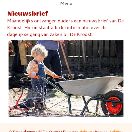
Menu
Nieuwsbrief
Maandelijks ontvangen ouders een nieuwsbrief van De
Kroost. Hierin staat allerlei informatie over de
dagelijkse gang van zaken bij De Kroost.
© Kinderdagverblijf De Kroost • Dit is een
Hebsite
• Hosting:
Xolution